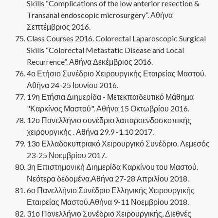
Skills “Complications of the low anterior resection &
Transanal endoscopic microsurgery”. Αθήνα
Σεπτέμβριος 2016.
Class Courses 2016. Colorectal Laparoscopic Surgical
Skills “Colorectal Metastatic Disease and Local
Recurrence”. Αθήνα Δεκέμβριος 2016.
4ο Ετήσιο Συνέδριο Χειρουργικής Εταιρείας Μαστού.
Αθήνα 24-25 Ιουνίου 2016.
19η Ετήσια Διημερίδα - Μετεκπαιδευτικό Μάθημα
"Καρκίνος Μαστού". Αθήνα 15 Οκτωβρίου 2016.
12ο Πανελλήνιο συνέδριο λαπαροενδοσκοπικής
χειρουργικής . Αθήνα 29.9 -1.10 2017.
13ο Ελλαδοκυπριακό Χειρουργικό Συνέδριο. Λεμεσός
23-25 Νοεμβρίου 2017.
3η Επιστημονική Διημερίδα Καρκίνου του Μαστού.
Νεότερα δεδομένα.Αθήνα 27-28 Απριλίου 2018.
6ο Πανελλήνιο Συνέδριο Ελληνικής Χειρουργικής
Εταιρείας Μαστού.Αθήνα 9-11 Νοεμβρίου 2018.
31ο Πανελλήνιο Συνέδριο Χειρουργικής, Διεθνές