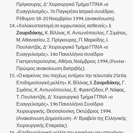
Πρίγκουρης. Δ' Χειρουργικό Τμήμα ΓΠΝΑ «ο
Ευαγγελισμός». 7ο Παγκρήτιο Ιατρικό συνέδριο.
Ρέθυμνο 18-20 Νοεμβρίου 1994, (ανακοίνωση).
«Χολοκυστεκτομή σε κιρρωτικούς ασθενείς».
Ι.
Ζουριδάκης
, Κ. Βίλλιας, Κ. Αντωνόπουλος, Γ.Σιμάτος,
Μ. Αθανασίου, Σ. Πρίγκουρης, Π. Μαρκίδης, Ι.
Πουλαντζάς. Δ' Χειρουργικό Τμήμα ΓΠΝΑ «ο
Ευαγγελισμός». 14ο Πανελλήνιο συνέδριο
Γαστρεντερολογίας. Αθήνα, Νοέμβριος 1994, (Poster-
Πρώιμος ανακοίνωση διατριβής).
«Ο καρκίνος του παχέως εντέρου την τελευταία 25ετία.
Επιδημιολογική μελέτη». Κ. Βίλλιας,
Ι. Ζουριδάκης
, Γ.
Σιμάτος, Κ. Αντωνόπουλος, Ε. Φραντζίδου, Ρ. Νάφας,
Τ. Πουλαντζάς. Δ' Χειρουργικό Τμήμα ΓΠΝΑ «ο
Ευαγγελισμός». 19ο Πανελλήνιο Συνέδριο
Χειρουργικής. Θεσσαλονίκη, Οκτώβριος 1994.
(Ανακοίνωση­ Δημοσίευση- Α' Βραβείο της Ελληνικής
Χειρουργικής Εταιρείας).
«Επιδημιολογική μελέτη του καρκίνου του στομάχου