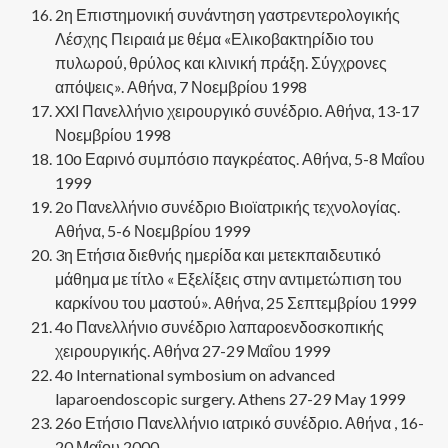
2η Επιστημονική συνάντηση γαστρεντερολογικής
Λέσχης Πειραιά με θέμα «Ελικοβακτηρίδιο του
πυλωρού, θρύλος και κλινική πράξη. Σύγχρονες
απόψεις». Αθήνα, 7 Νοεμβρίου 1998
XXΙ Πανελλήνιο χειρουργικό συνέδριο. Αθήνα, 13-17
Νοεμβρίου 1998
10ο Εαρινό συμπόσιο παγκρέατος. Αθήνα, 5-8 Μαΐου
1999
2ο Πανελλήνιο συνέδριο Βιοϊατρικής τεχνολογίας.
Αθήνα, 5-6 Νοεμβρίου 1999
3η Ετήσια διεθνής ημερίδα και μετεκπαιδευτικό
μάθημα με τίτλο « Εξελίξεις στην αντιμετώπιση του
καρκίνου του μαστού». Αθήνα, 25 Σεπτεμβρίου 1999
4ο Πανελλήνιο συνέδριο λαπαροενδοσκοπικής
χειρουργικής. Αθήνα 27-29 Μαΐου 1999
4ο International symbosium on advanced
laparoendoscopic surgery. Athens 27-29 May 1999
26ο Ετήσιο Πανελλήνιο ιατρικό συνέδριο. Αθήνα , 16-
20 Μαΐου 2000