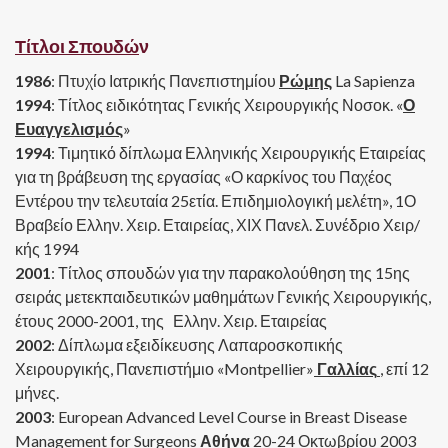
Τίτλοι Σπουδώ
ν
1986
: Πτυχίο Ιατρικής Πανεπιστημίου
Ρώμης
La Sapienza
1994
: Τίτλος ειδικότητας Γενικής Χειρουργικής Νοσοκ. «
Ο
Ευαγγελισμός
»
1994
: Τιμητικό δίπλωμα Ελληνικής Χειρουργικής Εταιρείας
για τη βράβευση της εργασίας «Ο καρκίνος του Παχέος
Εντέρου την τελευταία 25ετία. Επιδημιολογική μελέτη», 1Ο
Βραβείο Ελλην. Χειρ. Εταιρείας, ΧΙΧ Πανελ. Συνέδριο Χειρ/
κής 1994
2001
: Τίτλος σπουδών για την παρακολούθηση της 15ης
σειράς μετεκπαιδευτικών μαθημάτων Γενικής Χειρουργικής,
έτους 2000-2001, της Ελλην. Χειρ. Εταιρείας
2002
: Δίπλωμα εξειδίκευσης Λαπαροσκοπικής
Χειρουργικής, Πανεπιστήμιο «Montpellier»
Γαλλίας
, επί 12
μήνες.
2003
: European Advanced Level Course in Breast Disease
Management for Surgeons
Αθήνα
20-24 Οκτωβρίου 2003