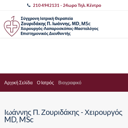
210 4942131
- 24ωρο Τηλ. Κέντρο
Αρχική Σελίδα
Ο Ιατρός
Βιογραφικό
Ιωάννης Π. Ζουριδάκης - Χειρουργός
MD, MSc