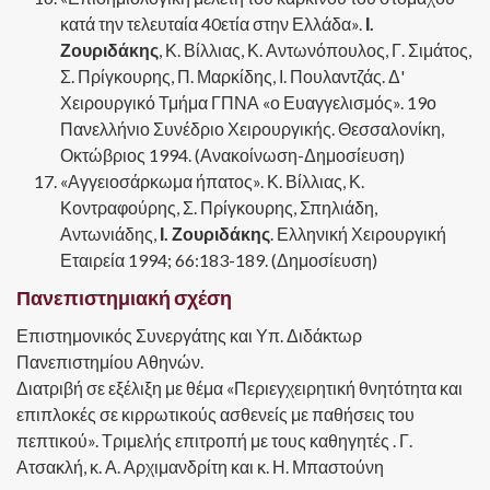
κατά την τελευταία 40ετία στην Ελλάδα».
Ι.
Ζουριδάκης
, Κ. Βίλλιας, Κ. Αντωνόπουλος, Γ. Σιμάτος,
Σ. Πρίγκουρης, Π. Μαρκίδης, Ι. Πουλαντζάς. Δ'
Χειρουργικό Τμήμα ΓΠΝΑ «ο Ευαγγελισμός». 19ο
Πανελλήνιο Συνέδριο Χειρουργικής. Θεσσαλονίκη,
Οκτώβριος 1994. (Ανακοίνωση-Δημοσίευση)
«Αγγειοσάρκωμα ήπατος». Κ. Βίλλιας, Κ.
Κοντραφούρης, Σ. Πρίγκουρης, Σπηλιάδη,
Αντωνιάδης,
Ι. Ζουριδάκης
. Ελληνική Χειρουργική
Εταιρεία 1994; 66:183-189. (Δημοσίευση)
Πανεπιστημιακή σχέση
Επιστημονικός Συνεργάτης και Υπ. Διδάκτωρ
Πανεπιστημίου Αθηνών.
Διατριβή σε εξέλιξη με θέμα «Περιεγχειρητική θνητότητα και
επιπλοκές σε κιρρωτικούς ασθενείς με παθήσεις του
πεπτικού». Τριμελής επιτροπή με τους καθηγητές . Γ.
Ατσακλή, κ. Α. Αρχιμανδρίτη και κ. Η. Μπαστούνη