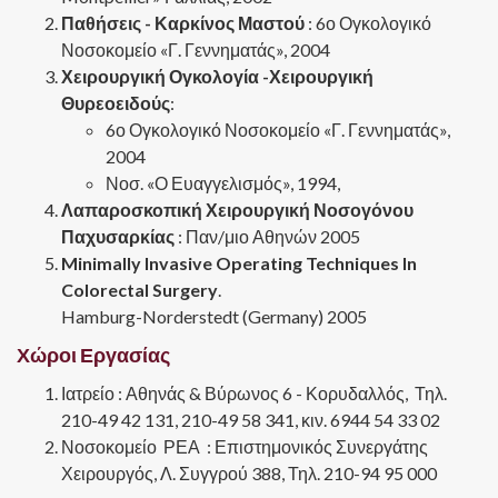
Παθήσεις - Καρκίνος Μαστού
: 6ο Ογκολογικό
Νοσοκομείο «Γ. Γεννηματάς», 2004
Χειρουργική Ογκολογία -Χειρουργική
Θυρεοειδούς
:
6ο Ογκολογικό Νοσοκομείο «Γ. Γεννηματάς»,
2004
Νοσ. «Ο Ευαγγελισμός», 1994,
Λαπαροσκοπική Χειρουργική Νοσογόνου
Παχυσαρκίας
: Παν/μιο Αθηνών 2005
Minimally Invasive Operating Techniques In
Colorectal Surgery
.
Hamburg-Norderstedt (Germany) 2005
Χώροι Εργασίας
Ιατρείο : Αθηνάς & Βύρωνος 6 - Κορυδαλλός, Τηλ.
210-49 42 131, 210-49 58 341, κιν. 6944 54 33 02
Νοσοκομείο ΡΕΑ : Επιστημονικός Συνεργάτης
Χειρουργός, Λ. Συγγρού 388, Τηλ. 210-94 95 000