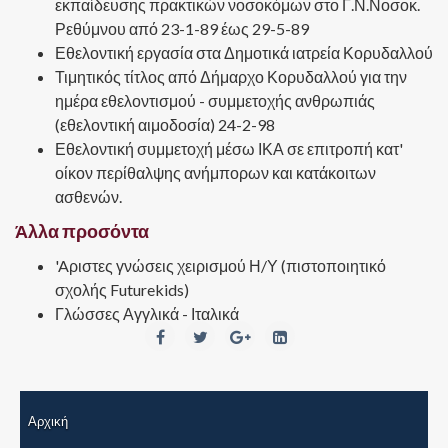
εκπαίδευσης πρακτικών νοσοκόμων στο Γ.Ν.Νοσοκ.
Ρεθύμνου από 23-1-89 έως 29-5-89
Εθελοντική εργασία στα Δημοτικά ιατρεία Κορυδαλλού
Τιμητικός τίτλος από Δήμαρχο Κορυδαλλού για την
ημέρα εθελοντισμού - συμμετοχής ανθρωπιάς
(εθελοντική αιμοδοσία) 24-2-98
Εθελοντική συμμετοχή μέσω ΙΚΑ σε επιτροπή κατ'
οίκον περίθαλψης ανήμπορων και κατάκοιτων
ασθενών.
Άλλα προσόντα
'Aριστες γνώσεις χειρισμού Η/Υ (πιστοποιητικό
σχολής Futurekids)
Γλώσσες Αγγλικά - Ιταλικά
Αρχική