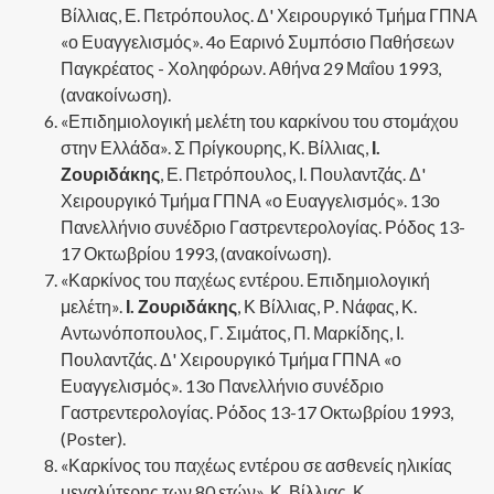
Βίλλιας, Ε. Πετρόπουλος. Δ' Χειρουργικό Τμήμα ΓΠΝΑ
«ο Ευαγγελισμός». 4o Εαρινό Συμπόσιο Παθήσεων
Παγκρέατος - Χοληφόρων. Αθήνα 29 Μαΐου 1993,
(ανακοίνωση).
«Επιδημιολογική μελέτη του καρκίνου του στομάχου
στην Ελλάδα». Σ Πρίγκουρης, Κ. Βίλλιας,
Ι.
Ζουριδάκης
, Ε. Πετρόπουλος, Ι. Πουλαντζάς. Δ'
Χειρουργικό Τμήμα ΓΠΝΑ «ο Ευαγγελισμός». 13ο
Πανελλήνιο συνέδριο Γαστρεντερολογίας. Ρόδος 13-
17 Οκτωβρίου 1993, (ανακοίνωση).
«Καρκίνος του παχέως εντέρου. Επιδημιολογική
μελέτη».
Ι. Ζουριδάκης
, Κ Βίλλιας, Ρ. Νάφας, Κ.
Αντωνόποπουλος, Γ. Σιμάτος, Π. Μαρκίδης, Ι.
Πουλαντζάς. Δ' Χειρουργικό Τμήμα ΓΠΝΑ «ο
Ευαγγελισμός». 13ο Πανελλήνιο συνέδριο
Γαστρεντερολογίας. Ρόδος 13-17 Οκτωβρίου 1993,
(Poster).
«Καρκίνος του παχέως εντέρου σε ασθενείς ηλικίας
μεγαλύτερης των 80 ετών». Κ. Βίλλιας, Κ.