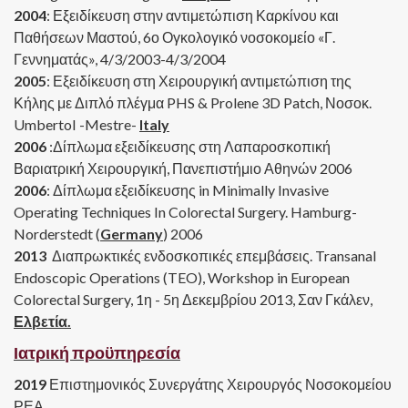
2004
: Εξειδίκευση στην αντιμετώπιση Καρκίνου και
Παθήσεων Μαστού, 6ο Ογκολογικό νοσοκομείο «Γ.
Γεννηματάς», 4/3/2003-4/3/2004
2005
: Εξειδίκευση στη Χειρουργική αντιμετώπιση της
Κήλης με Διπλό πλέγμα PHS & Prolene 3D Patch, Νοσοκ.
UmbertoI -Mestre-
Italy
2006
:Δίπλωμα εξειδίκευσης στη Λαπαροσκοπική
Βαριατρική Χειρουργική, Πανεπιστήμιο Αθηνών 2006
2006
: Δίπλωμα εξειδίκευσης in Minimally Invasive
Operating Techniques In Colorectal Surgery. Hamburg-
Norderstedt (
Germany
) 2006
2013
Διαπρωκτικές ενδοσκοπικές επεμβάσεις. Transanal
Endoscopic Operations (TEO), Workshop in European
Colorectal Surgery, 1η - 5η Δεκεμβρίου 2013, Σαν Γκάλεν,
Ελβετία.
Ιατρική προϋπηρεσία
2019
Επιστημονικός Συνεργάτης Χειρουργός Νοσοκομείου
ΡΕΑ