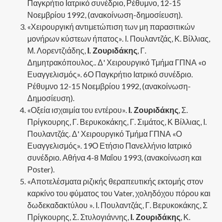
Παγκρήτιο Ιατρικό συνέδριο, Ρέθυμνο, 12-15
Νοεμβρίου 1992, (ανακοίνωση-δημοσίευση).
«Χειρουργική αντιμετώπιση των μη παρασιτικών
μονήρων κύστεων ήπατος». Ι. Πουλαντζάς, Κ. Βίλλιας,
Μ. Λορεντζιάδης,
Ι. Ζουριδάκης
, Γ.
Δημητρακόπουλος.. Δ' Χειρουργικό Τμήμα ΓΠΝΑ «ο
Ευαγγελισμός». 6Ο Παγκρήτιο Ιατρικό συνέδριο.
Ρέθυμνο 12-15 Νοεμβρίου 1992, (ανακοίνωση-
Δημοσίευση).
«Οξεία ισχαιμία του εντέρου».
Ι. Ζουριδάκης
, Σ.
Πρίγκουρης, Γ. Βερυκοκάκης, Γ. Σιμάτος, Κ Βίλλιας, Ι.
Πουλαντζάς. Δ' Χειρουργικό Τμήμα ΓΠΝΑ «Ο
Ευαγγελισμός». 19Ο Ετήσιο Πανελλήνιο Ιατρικό
συνέδριο. Αθήνα 4-8 Μαΐου 1993, (ανακοίνωση και
Ροster).
«Αποτελέσματα ριζικής θεραπευτικής εκτομής στον
καρκίνο του φύματος του Vater, χοληδόχου πόρου και
δωδεκαδακτύλου ». Ι. Πουλαντζάς, Γ. Βερυκοκάκης, Σ
Πρίγκουρης, Σ. Στυλογιάννης,
Ι. Ζουριδάκης
, Κ.