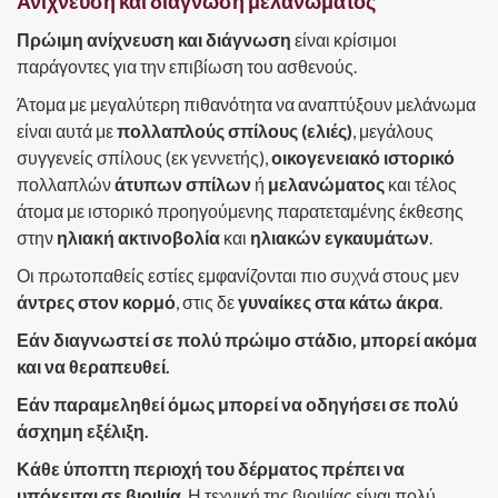
Ανίχνευση και διάγνωση μελανώματος
Πρώιμη ανίχνευση και διάγνωση
είναι κρίσιμοι
παράγοντες για την επιβίωση του ασθενούς.
Άτομα με μεγαλύτερη πιθανότητα να αναπτύξουν μελάνωμα
είναι αυτά με
πολλαπλούς σπίλους (ελιές)
, μεγάλους
συγγενείς σπίλους (εκ γεννετής),
οικογενειακό ιστορικό
πολλαπλών
άτυπων σπίλων
ή
μελανώματος
και τέλος
άτομα με ιστορικό προηγούμενης παρατεταμένης έκθεσης
στην
ηλιακή ακτινοβολία
και
ηλιακών εγκαυμάτων
.
Οι πρωτοπαθείς εστίες εμφανίζονται πιο συχνά στους μεν
άντρες στον κορμό
, στις δε
γυναίκες στα κάτω άκρα
.
Εάν διαγνωστεί σε πολύ πρώιμο στάδιο, μπορεί ακόμα
και να θεραπευθεί.
Εάν παραμεληθεί όμως μπορεί να οδηγήσει σε πολύ
άσχημη εξέλιξη.
Κάθε ύποπτη περιοχή του δέρματος πρέπει να
υπόκειται σε βιοψία
. Η τεχνική της βιοψίας είναι πολύ