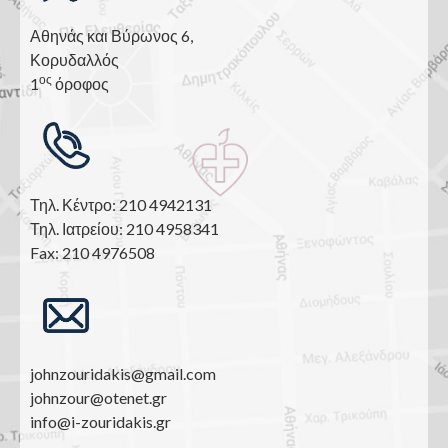
Αθηνάς και Βύρωνος 6,
Κορυδαλλός
ος
1
όροφος
Τηλ. Κέντρο: 210 4942131
Τηλ. Ιατρείου: 210 4958341
Fax: 210 4976508
johnzouridakis@gmail.com
johnzour@otenet.gr
info@i-zouridakis.gr