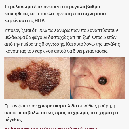
Το
μελάνωμα
διακρίνεται για το
μεγάλο βαθμό
κακοήθειας
και αποτελεί την
έκτη πιο συχνή αιτία
καρκίνου στις ΗΠΑ
.
Υπολογίζεται ότι 20% των ανθρώπων που αναπτύσσουν
μελάνωμα θα φύγουν δυστυχώς απ' τη ζωή εντός 5 ετών
από την ημέρα της διάγνωσης. Και αυτό λόγω της μεγάλης
ικανότητας του καρκίνου αυτού να δίνει μεταστάσεις.
Eμφανίζεται σαν
χρωματική κηλίδα
συνήθως μαύρη, η
οποία
μεταβάλλεται ως προς το χρώμα, το σχήμα ή το
μέγεθος
.