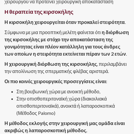
χειρουργού να προτείνει χειρουργική αποκατάσταση
Η θεραπεία της κιρσοκήλης
Η κιρσοκήλη χειρουργείται όταν προκαλεί στειρότητα
.
Σύμφωνα με μια προοπτική μελέτη φαίνεται ότι
η διόρθωση
της κιρσοκήλης με στόχο την αποκατάσταση της
γονιμότητας είναι πλέον κατάλληλη για τους άνδρες
των οποίων η στειρότητα εκτείνεται πέραν των 2 ετών
.
Η χειρουργική διόρθωση της κιρσοκήλης
, περιλαμβάνει
την απολίνωση της σπερματικής φλέβας αριστερά.
Οι πιο κοινές χειρουργικές προσεγγίσεις είναι:
Στη βουβωνική χώρα με ανοικτή μέθοδο,
Στην οπισθοπεριτοναϊκή χώρα (διακοιλιακά
οπισθοπεριτοναϊκά), ανοικτά ή λαπαροσκοπικά
(Μέθοδος Palomo)
Η μέθοδος εκλογής στην χειρουργική μας ομάδα είναι
ακριβώς η λαπαροσκοπική μέθοδος.