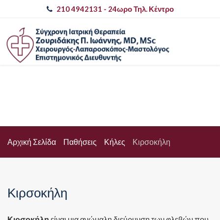
210 4942131
- 24ωρο Τηλ. Κέντρο
Αρχική Σελίδα
Παθήσεις
Κήλες
Κιρσοκήλη
Κιρσοκήλη
Κιρσοκήλη
είναι μια ανώμαλη διεύρυνση των φλεβών που