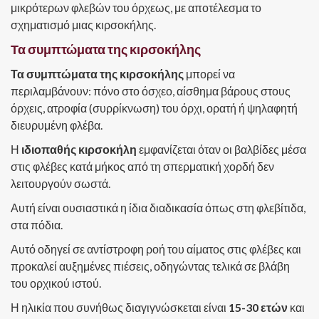
μικρότερων φλεβών του όρχεως, με αποτέλεσμα το
σχηματισμό μιας κιρσοκήλης.
Τα συμπτώματα της κιρσοκήλης
Τα συμπτώματα της κιρσοκήλης
μπορεί να
περιλαμβάνουν: πόνο στο όσχεο, αίσθημα βάρους στους
όρχεις, ατροφία (συρρίκνωση) του όρχι, ορατή ή ψηλαφητή
διευρυμένη φλέβα.
Η
ιδιοπαθής κιρσοκήλη
εμφανίζεται όταν οι βαλβίδες μέσα
στις φλέβες κατά μήκος από τη σπερματική χορδή δεν
λειτουργούν σωστά.
Αυτή είναι ουσιαστικά η ίδια διαδικασία όπως στη φλεβίτιδα,
στα πόδια.
Αυτό οδηγεί σε αντίστροφη ροή του αίματος στις φλέβες και
προκαλεί αυξημένες πιέσεις, οδηγώντας τελικά σε βλάβη
του ορχικού ιστού.
Η ηλικία που συνήθως διαγιγνώσκεται είναι
15-30 ετών
και