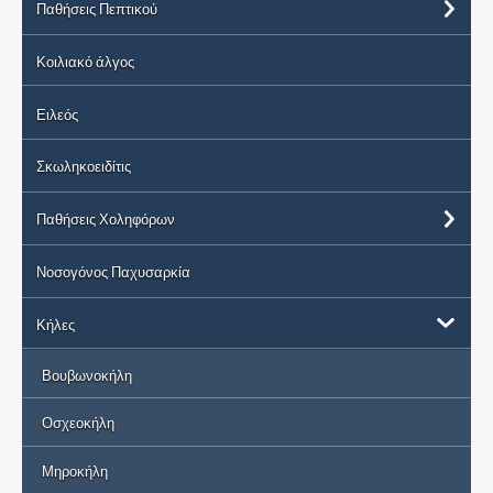
Παθήσεις Πεπτικού
Κοιλιακό άλγος
Ειλεός
Σκωληκοειδίτις
Παθήσεις Χοληφόρων
Νοσογόνος Παχυσαρκία
Κήλες
Βουβωνοκήλη
Οσχεοκήλη
Μηροκήλη