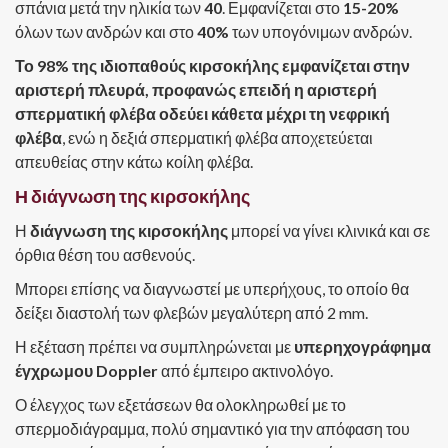
σπάνια μετά την ηλικία των
40
. Εμφανίζεται στο
15-20%
όλων των ανδρών και στο
40%
των υπογόνιμων ανδρών.
Το 98% της ιδιοπαθούς κιρσοκήλης
εμφανίζεται στην
αριστερή πλευρά, προφανώς επειδή η αριστερή
σπερματική φλέβα οδεύει κάθετα μέχρι τη νεφρική
φλέβα
, ενώ η δεξιά σπερματική φλέβα αποχετεύεται
απευθείας στην κάτω κοίλη φλέβα.
Η διάγνωση της κιρσοκήλης
Η
διάγνωση της κιρσοκήλης
μπορεί να γίνει κλινικά και σε
όρθια θέση του ασθενούς.
Μπορει επίσης να διαγνωστεί με υπερήχους, το οποίο θα
δείξει διαστολή των φλεβών μεγαλύτερη από 2 mm.
Η εξέταση πρέπει να συμπληρώνεται με
υπερηχογράφημα
έγχρωμου Doppler
από έμπειρο ακτινολόγο.
Ο έλεγχος των εξετάσεων θα ολοκληρωθεί με το
σπερμοδιάγραμμα, πολύ σημαντικό για την απόφαση του