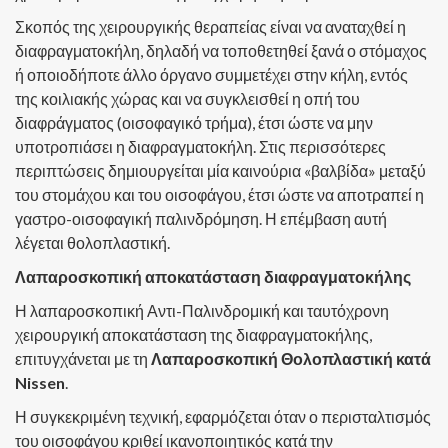
Σκοπός της χειρουργικής θεραπείας είναι να αναταχθεί η
διαφραγματοκήλη, δηλαδή να τοποθετηθεί ξανά ο στόμαχος
ή οποιοδήποτε άλλο όργανο συμμετέχει στην κήλη, εντός
της κοιλιακής χώρας και να συγκλεισθεί η οπή του
διαφράγματος (οισοφαγικό τρήμα), έτσι ώστε να μην
υποτροπιάσει η διαφραγματοκήλη. Στις περισσότερες
περιπτώσεις δημιουργείται μία καινούρια «βαλβίδα» μεταξύ
του στομάχου και του οισοφάγου, έτσι ώστε να αποτραπεί η
γαστρο-οισοφαγική παλινδρόμηση. Η επέμβαση αυτή
λέγεται θολοπλαστική.
Λαπαροσκοπική αποκατάσταση διαφραγματοκήλης
Η λαπαροσκοπική Αντι-Παλινδρομική και ταυτόχρονη
χειρουργική αποκατάσταση της διαφραγματοκήλης,
επιτυγχάνεται με τη
Λαπαροσκοπική Θολοπλαστική κατά
Nissen
.
Η συγκεκριμένη τεχνική, εφαρμόζεται όταν ο περισταλτισμός
του οισοφάγου κριθεί ικανοποιητικός κατά την