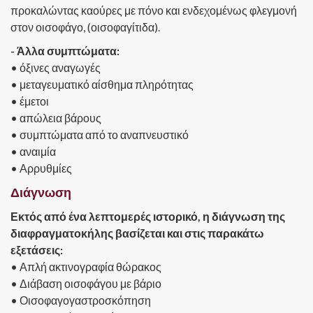
προκαλώντας καούρες με πόνο και ενδεχομένως φλεγμονή
στον οισοφάγο, (οισοφαγίτιδα).
- Άλλα συμπτώματα:
• όξινες αναγωγές
• μεταγευματικό αίσθημα πληρότητας
• έμετοι
• απώλεια βάρους
• συμπτώματα από το αναπνευστικό
• αναιμία
• Αρρυθμίες
Διάγνωση
Εκτός από ένα λεπτομερές ιστορικό, η διάγνωση της
διαφραγματοκήλης βασίζεται και στις παρακάτω
εξετάσεις:
• Απλή ακτινογραφία θώρακος
• Διάβαση οισοφάγου με βάριο
• Οισοφαγογαστροσκόπηση