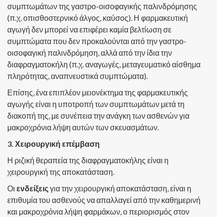
συμπτωμάτων της γαστρο-οισοφαγικής παλινδρόμησης
(π.χ. οπισθοστερνικό άλγος, καύσος). Η φαρμακευτική
αγωγή δεν μπορεί να επιφέρει καμία βελτίωση σε
συμπτώματα που δεν προκαλούνται από την γαστρο-
οισοφαγική παλινδρόμηση, αλλά από την ίδια την
διαφραγματοκήλη (π.χ. αναγωγές, μεταγευματικό αίσθημα
πληρότητας, αναπνευστικά συμπτώματα).
Επίσης, ένα επιπλέον μειονέκτημα της φαρμακευτικής
αγωγής είναι η υποτροπή των συμπτωμάτων μετά τη
διακοπή της, με συνέπεια την ανάγκη των ασθενών για
μακροχρόνια λήψη αυτών των σκευασμάτων.
3. Χειρουργική επέμβαση
Η ριζική θεραπεία της διαφραγματοκήλης είναι η
χειρουργική της αποκατάσταση.
Οι
ενδείξεις
για την χειρουργική αποκατάσταση, είναι η
επιθυμία του ασθενούς να απαλλαγεί από την καθημερινή
και μακροχρόνια λήψη φαρμάκων, ο περιορισμός στον