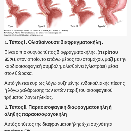
1. Τύπος Ι . Ολισθαίνουσα διαφραγματοκήλη .
Είναι ο πιο συχνός τύπος διαφραγματοκήλης,
(περίπου
85%)
, στον οποίο, το επάνω μέρος του στομάχου, μαζί με την
καρδιοοισοφαγική συμβολή, ολισθαίνει (γλιστράει) μέσα
στον θώρακα.
Αυτό γίνεται κυρίως λόγω αυξημένης ενδοκοιλιακής πίεσης
ή λόγω χαλάρωσης των ιστών πέριξ του οισοφαγικού
τρήματος, λόγω ηλικίας.
2. Τύπος ΙΙ. Παραοισοφαγική διαφραγματοκήλη ή
αληθής παραοισοφαγοκήλη
Αυτός ο τύπος της διαφραγματοκήλης έχει συχνότητα
περίπου 5%
.