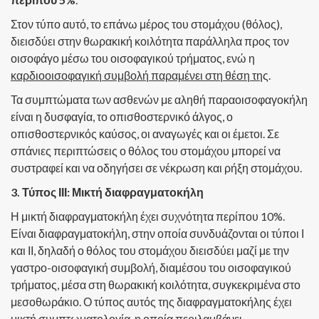
Στον τύπο αυτό, το επάνω μέρος του στομάχου (θόλος),
διεισδύει στην θωρακική κοιλότητα παράλληλα προς τον
οισοφάγο μέσω του οισοφαγικού τρήματος, ενώ η
καρδιοοισοφαγική συμβολή παραμένει στη θέση τη
ς.
Τα συμπτώματα των ασθενών με αληθή παραοισοφαγοκήλη
είναι η δυσφαγία, το οπισθοστερνικό άλγος, ο
οπισθοστερνικός καύσος, οι αναγωγές και οι έμετοι. Σε
σπάνιες περιπτώσεις ο θόλος του στομάχου μπορεί να
συστραφεί και να οδηγήσει σε νέκρωση και ρήξη στομάχου.
3. Τύπος ΙΙΙ: Μικτή διαφραγματοκήλη
Η μικτή διαφραγματοκήλη έχει συχνότητα περίπου 10%.
Είναι διαφραγματοκήλη, στην οποία συνδυάζονται οι τύποι Ι
και ΙΙ, δηλαδή ο θόλος του στομάχου διεισδύει μαζί με την
γαστρο-οισοφαγική συμβολή, διαμέσου του οισοφαγικού
τρήματος, μέσα στη θωρακική κοιλότητα, συγκεκριμένα στο
μεσοθωράκιο. Ο τύπος αυτός της διαφραγματοκήλης έχει
μικτή συμπτωματολογία, η οποία περιλαμβάνει