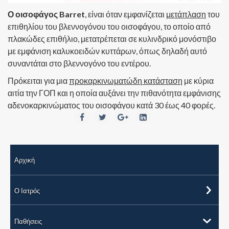
Ο οισοφάγος Barret
, είναι όταν εμφανίζεται
μετάπλαση
του
επιθηλίου του βλεννογόνου του οισοφάγου, το οποίο από
πλακώδες επιθήλιο, μετατρέπεται σε κυλινδρικό μονόστιβο
με εμφάνιση καλυκοειδών κυττάρων, όπως δηλαδή αυτό
συναντάται στο βλεννογόνο του εντέρου.
Πρόκειται για μια
προκαρκινωματώδη κατάσταση
με κύρια
αιτία την ΓΟΠ και η οποία αυξάνει την πιθανότητα εμφάνισης
αδενοκαρκινώματος του οισοφάγου κατά 30 έως 40 φορές.
Αρχική
Ο Ιατρός
Παθήσεις