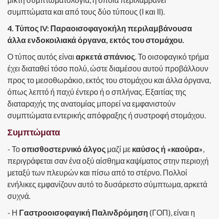
συμπτώματα και από τους δύο τύπους (Ι και ΙΙ).
4. Τύπος IV: Παραοισοφαγοκήλη περιλαμβάνουσα
άλλα ενδοκοιλιακά όργανα, εκτός του στομάχου.
Ο τύπος αυτός είναι
αρκετά σπάνιος
. Το οισοφαγικό τρήμα
έχει διαταθεί τόσο πολύ, ώστε διαμέσου αυτού προβάλλουν
προς το μεσοθωράκιο, εκτός του στομάχου και άλλα όργανα,
όπως λεπτό ή παχύ έντερο ή ο σπλήνας. Εξαιτίας της
διαταραχής της ανατομίας μπορεί να εμφανιστούν
συμπτώματα εντερικής απόφραξης ή συστροφή στομάχου.
Συμπτώματα
- Το
οπισθοστερνικό άλγος
μαζί με
καύσος ή «καούρα»
,
περιγράφεται σαν ένα οξύ αίσθημα καψίματος στην περιοχή
μεταξύ των πλευρών και πίσω από το στέρνο. Πολλοί
ενήλικες εμφανίζουν αυτό το δυσάρεστο σύμπτωμα, αρκετά
συχνά.
- Η
Γαστροοισοφαγική Παλινδρόμηση
(ΓΟΠ), είναι η