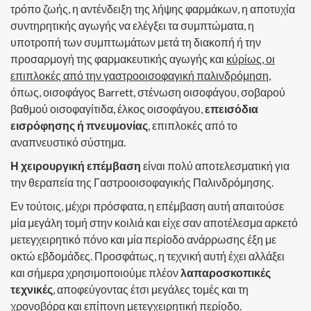
τρόπο ζωής, η αντένδειξη της λήψης φαρμάκων, η αποτυχία
συντηρητικής αγωγής να ελέγξει τα συμπτώματα, η
υποτροπή των συμπτωμάτων μετά τη διακοπή ή την
προσαρμογή της φαρμακευτικής αγωγής και
κύρίως, οι
επιπλοκές από την γαστροοισοφαγική παλινδρόμηση
,
όπως, οισοφάγος Barrett, στένωση οισοφάγου, σοβαρού
βαθμού οισοφαγίτιδα, έλκος οισοφάγου,
επεισόδια
εισρόφησης ή πνευμονίας
, επιπλοκές από το
αναπνευστικό σύστημα.
Η χειρουργική επέμβαση
είναι πολύ αποτελεσματική για
την θεραπεία της Γαστροοισοφαγικής Παλινδρόμησης.
Εν τούτοις, μέχρι πρόσφατα, η επέμβαση αυτή απαιτούσε
μία μεγάλη τομή στην κοιλιά και είχε σαν αποτέλεσμα αρκετό
μετεγχειρητικό πόνο και μία περίοδο ανάρρωσης έξη με
οκτώ εβδομάδες. Προσφάτως, η τεχνική αυτή έχει αλλάξει
και σήμερα χρησιμοποιούμε πλέον
λαπαροσκοπικές
τεχνικές
, αποφεύγοντας έτσι μεγάλες τομές και τη
χρονοβόρα και επίπονη μετεγχειρητική περίοδο.