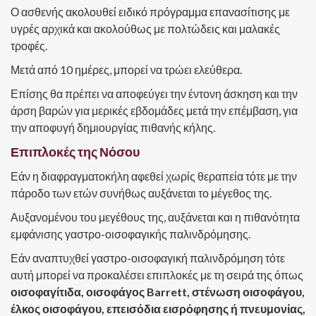
Ο ασθενής ακολουθεί ειδικό πρόγραμμα επανασίτισης με
υγρές αρχικά και ακολούθως με πολτώδεις και μαλακές
τροφές.
Μετά από 10 ημέρες, μπορεί να τρώει ελεύθερα.
Επίσης θα πρέπει να αποφεύγει την έντονη άσκηση και την
άρση βαρών για μερικές εβδομάδες μετά την επέμβαση, για
την αποφυγή δημιουργίας πιθανής κήλης.
Επιπλοκές της Νόσου
Εάν η διαφραγματοκήλη αφεθεί χωρίς θεραπεία τότε με την
πάροδο των ετών συνήθως αυξάνεται το μέγεθος της.
Αυξανομένου του μεγέθους της, αυξάνεται και η πιθανότητα
εμφάνισης γαστρο-οισοφαγικής παλινδρόμησης.
Εάν αναπτυχθεί γαστρο-οισοφαγική παλινδρόμηση τότε
αυτή μπορεί να προκαλέσει επιπλοκές με τη σειρά της όπως
οισοφαγίτιδα, οισοφάγος Barrett, στένωση οισοφάγου,
έλκος οισοφάγου, επεισόδια εισρόφησης ή πνευμονίας,