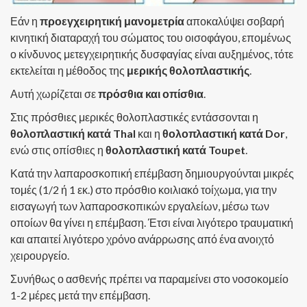
Εάν η
προεγχειρητική μανομετρία
αποκαλύψει σοβαρή
κινητική διαταραχή του σώματος του οισοφάγου, επομένως
ο κίνδυνος μετεγχειρητικής δυσφαγίας είναι αυξημένος, τότε
εκτελείται η μέθοδος της
μερικής θολοπλαστικής
.
Αυτή χωρίζεται σε
πρόσθια και οπίσθια
.
Στις πρόσθιες μερικές θολοπλαστικές εντάσσονται η
θολοπλαστική κατά Thal
και η
θολοπλαστική κατά Dor
,
ενώ στις οπίσθιες η
θολοπλαστική κατά Toupet
.
Κατά την λαπαροσκοπική επέμβαση δημιουργούνται μικρές
τομές (1/2 ή 1 εκ.) στο πρόσθιο κοιλιακό τοίχωμα, για την
εισαγωγή των λαπαροσκοπικών εργαλείων, μέσω των
οποίων θα γίνει η επέμβαση. Έτσι είναι λιγότερο τραυματική
και απαιτεί λιγότερο χρόνο ανάρρωσης από ένα ανοιχτό
χειρουργείο.
Συνήθως ο ασθενής πρέπει να παραμείνει στο νοσοκομείο
1-2 μέρες μετά την επέμβαση.