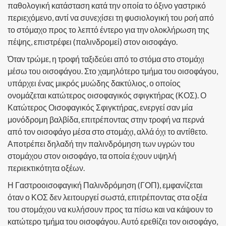
παθολογική κατάσταση κατά την οποία το όξινο γαστρικό
περιεχόμενο, αντί να συνεχίσει τη φυσιολογική του ροή από
το στόμαχο προς το λεπτό έντερο για την ολοκλήρωση της
πέψης, επιστρέφει (παλινδρομεί) στον οισοφάγο.
Όταν τρώμε, η τροφή ταξιδεύει από το στόμα στο στομάχι
μέσω του οισοφάγου. Στο χαμηλότερο τμήμα του οισοφάγου,
υπάρχει ένας μικρός μυώδης δακτύλιος, ο οποίος
ονομάζεται κατώτερος οισοφαγικός σφιγκτήρας (ΚΟΣ). Ο
Κατώτερος Οισοφαγικός Σφιγκτήρας, ενεργεί σαν μία
μονόδρομη βαλβίδα, επιτρέποντας στην τροφή να περνά
από τον οισοφάγο μέσα στο στομάχι, αλλά όχι το αντίθετο.
Αποτρέπει δηλαδή την παλινδρόμηση των υγρών του
στομάχου στον οισοφάγο, τα οποία έχουν υψηλή
περιεκτικότητα οξέων.
Η Γαστροοισοφαγική Παλινδρόμηση (ΓΟΠ), εμφανίζεται
όταν ο ΚΟΣ δεν λειτουργεί σωστά, επιτρέποντας στα οξέα
του στομάχου να κυλήσουν προς τα πίσω και να κάψουν το
κατώτερο τμήμα του οισοφάγου. Αυτό ερεθίζει τον οισοφάγο,