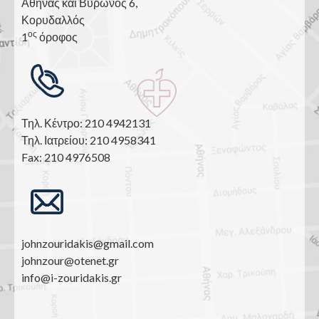
Αθηνάς και Βύρωνος 6,
Κορυδαλλός
ος
1
όροφος
Τηλ. Κέντρο: 210 4942131
Τηλ. Ιατρείου: 210 4958341
Fax: 210 4976508
johnzouridakis@gmail.com
johnzour@otenet.gr
info@i-zouridakis.gr