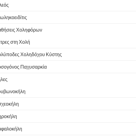
λεός
ωληκοειδίτις
θήσεις Χοληφόρων
τρες στη Χολή
λύποδες Χοληδόχου Κύστης
σογόνος Παχυσαρκία
λες
ουβωνοκήλη
χεοκήλη
ηροκήλη
φαλοκήλη