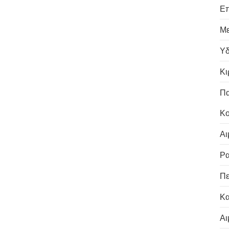
Επ
Με
Υδ
Κι
Πα
Κο
Αι
Ρα
Πε
Κα
Αι