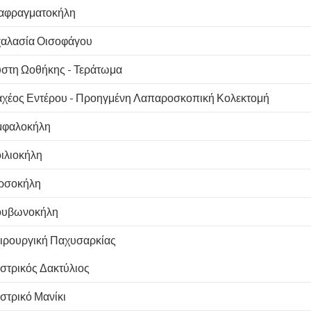
αφραγματοκήλη
αλασία Οισοφάγου
στη Ωοθήκης - Τεράτωμα
χέος Εντέρου - Προηγμένη Λαπαροσκοπική Κολεκτομή
φαλοκήλη
ιλιοκήλη
ρσοκήλη
ουβωνοκήλη
ιρουργική Παχυσαρκίας
στρικός Δακτύλιος
στρικό Μανίκι