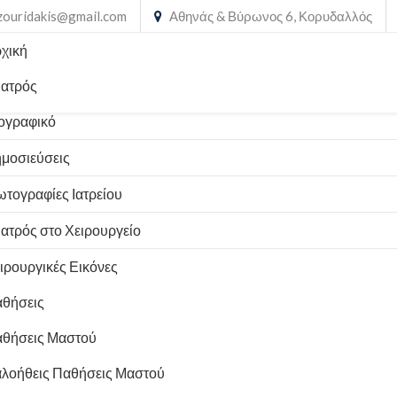
zouridakis@gmail.com
Αθηνάς & Βύρωνος 6, Κορυδαλλός
χική
Ιατρός
ογραφικό
μοσιεύσεις
τογραφίες Ιατρείου
Ιατρός στο Χειρουργείο
ιρουργικές Εικόνες
θήσεις
θήσεις Μαστού
λοήθεις Παθήσεις Μαστού