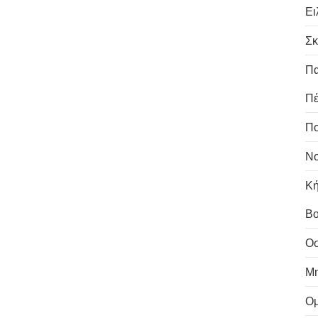
Ει
Σκ
Πα
Πέ
Πο
Νο
Κή
Β
Οσ
Μ
Ομ