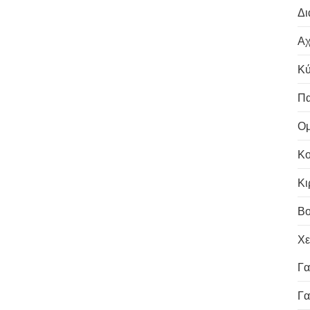
Δι
Αχ
Κύ
Πα
Ομ
Κο
Κι
Β
Χε
Γα
Γα