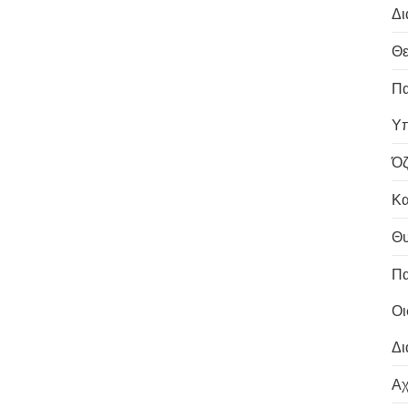
Δι
Θε
Πα
Υπ
Όζ
Κα
Θυ
Πα
Οι
Δι
Αχ