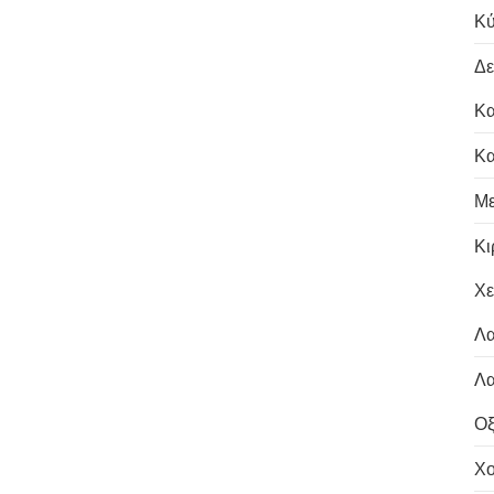
Κύ
Δε
Κα
Κα
Με
Κι
Χε
Λα
Λα
Οξ
Χο