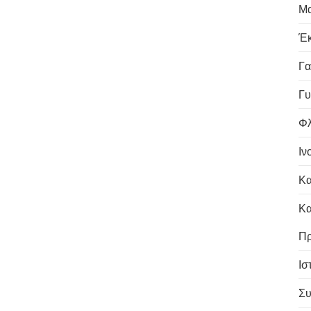
Μα
Έκ
Γα
Γυ
Φλ
Ιν
Κα
Κα
Πρ
Ισ
Συ