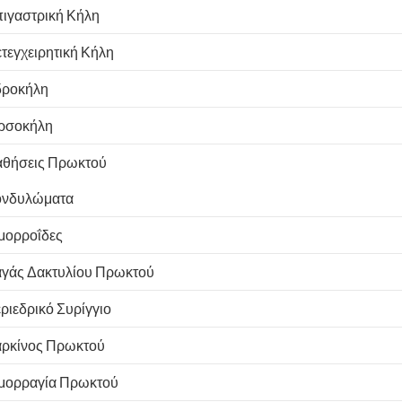
ιγαστρική Κήλη
τεγχειρητική Κήλη
ροκήλη
ρσοκήλη
θήσεις Πρωκτού
νδυλώματα
μορροΐδες
γάς Δακτυλίου Πρωκτού
ριεδρικό Συρίγγιο
ρκίνος Πρωκτού
μορραγία Πρωκτού