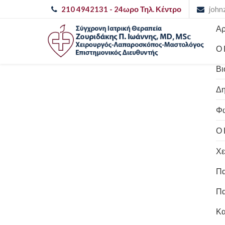
210 4942131
- 24ωρο Τηλ. Κέντρο
john
Αρ
Ο 
Βι
Δη
Φω
Ο 
Χε
Πα
Πα
Κα