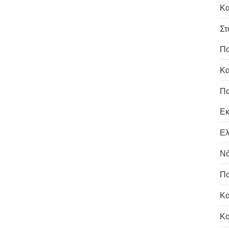
Κα
Στ
Πο
Κα
Πα
Εκ
Ελ
Νό
Πο
Κα
Κο