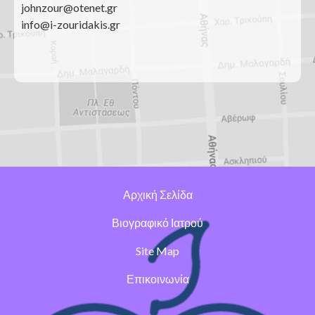
johnzour@otenet.gr
info@i-zouridakis.gr
Αρχική Σελίδα
Βιογραφικό Ιατρού
Site Map
Επικοινωνία