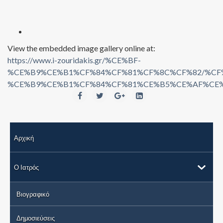
View the embedded image gallery online at:
https://www.i-zouridakis.gr/%CE%BF-
%CE%B9%CE%B1%CF%84%CF%81%CF%8C%CF%82/%CF
%CE%B9%CE%B1%CF%84%CF%81%CE%B5%CE%AF%CE%BF%
Αρχική
Ο Ιατρός
Βιογραφικό
Δημοσιεύσεις