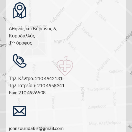
Αθηνάς και Βύρωνος 6,
Κορυδαλλός
ος
1
όροφος
Τηλ. Κέντρο: 210 4942131
Τηλ. Ιατρείου: 210 4958341
Fax: 210 4976508
johnzouridakis@gmail.com