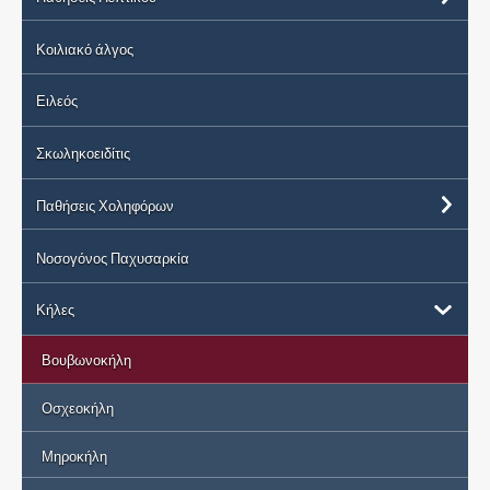
Κοιλιακό άλγος
Ειλεός
Σκωληκοειδίτις
Παθήσεις Χοληφόρων
Νοσογόνος Παχυσαρκία
Κήλες
Βουβωνοκήλη
Οσχεοκήλη
Μηροκήλη