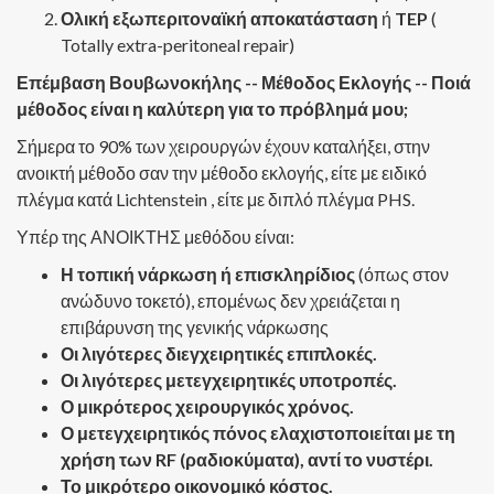
Ολική εξωπεριτοναϊκή αποκατάσταση
ή
TEP
(
Totally extra-peritoneal repair)
Επέμβαση Βουβωνοκήλης -- Μέθοδος Εκλογής -- Ποιά
μέθοδος είναι η καλύτερη για το πρόβλημά μου;
Σήμερα το 90% των χειρουργών έχουν καταλήξει, στην
ανοικτή μέθοδο σαν την μέθοδο εκλογής, είτε με ειδικό
πλέγμα κατά Lichtenstein , είτε με διπλό πλέγμα PHS.
Υπέρ της ΑΝΟΙΚΤΗΣ μεθόδου είναι:
Η τοπική νάρκωση ή επισκληρίδιος
(όπως στον
ανώδυνο τοκετό), επομένως δεν χρειάζεται η
επιβάρυνση της γενικής νάρκωσης
Οι λιγότερες διεγχειρητικές επιπλοκές.
Οι λιγότερες μετεγχειρητικές υποτροπές.
Ο μικρότερος χειρουργικός χρόνος.
Ο μετεγχειρητικός πόνος ελαχιστοποιείται με τη
χρήση των RF (ραδιοκύματα), αντί το νυστέρι.
Το μικρότερο οικονομικό κόστος.