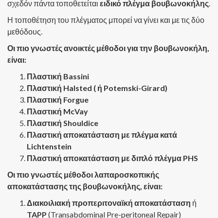
σχεδόν πάντα τοποθετείται
ειδικό πλέγμα βουβωνοκήλης
.
Η τοποθέτηση του πλέγματος μπορεί να γίνει και με τις δύο
μεθόδους.
Οι πιο γνωστές ανοικτές μέθοδοι για την βουβωνοκήλη,
είναι:
Πλαστική Bassini
Πλαστική Halsted ( ή Potemski-Girard)
Πλαστική Forgue
Πλαστική McVay
Πλαστική Shouldice
Πλαστική αποκατάσταση με πλέγμα κατά
Lichtenstein
Πλαστική αποκατάσταση με διπλό πλέγμα PHS
Οι πιο γνωστές μέθοδοι λαπαροσκοπικής
αποκατάστασης της βουβωνοκήλης, είναι:
Διακοιλιακή προπεριτοναϊκή αποκατάσταση
ή
TAPP
(Transabdominal Pre-peritoneal Repair)