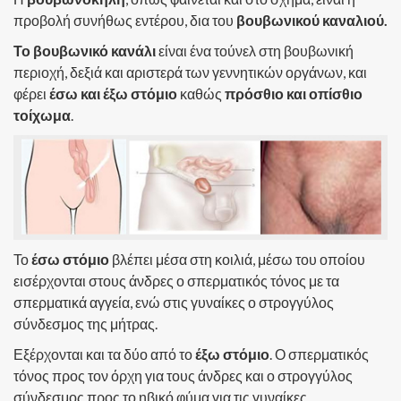
προβολή συνήθως εντέρου, δια του
βουβωνικού καναλιού.
Το βουβωνικό κανάλι
είναι ένα τούνελ στη βουβωνική
περιοχή, δεξιά και αριστερά των γεννητικών οργάνων, και
φέρει
έσω και έξω στόμιο
καθώς
πρόσθιο και οπίσθιο
τοίχωμα
.
Το
έσω
στόμιο
βλέπει μέσα στη κοιλιά, μέσω του οποίου
εισέρχονται στους άνδρες ο σπερματικός τόνος με τα
σπερματικά αγγεία, ενώ στις γυναίκες ο στρογγύλος
σύνδεσμος της μήτρας.
Εξέρχονται και τα δύο από το
έξω στόμιο
. Ο σπερματικός
τόνος προς τον όρχη για τους άνδρες και ο στρογγύλος
σύνδεσμος προς το ηβικό φύμα για τις γυναίκες.