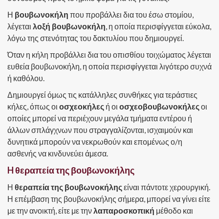
Η
βουβωνοκήλη
που προβάλλει δια του έσω στομίου,
λέγεται
λοξή βουβωνοκήλη
, η οποία περισφίγγεται εύκολα,
λόγω της στενότητας του δακτυλίου που δημιουργεί.
Όταν η κήλη προβάλλει δια του οπισθίου τοιχώματος λέγεται
ευθεία βουβωνοκήλη, η οποία περισφίγγεται λιγότερο συχνά
ή καθόλου.
Δημιουργεί όμως τις κατάλληλες συνθήκες για τεράστιες
κήλες, όπως οι
οσχεοκήλες
ή οι
οσχεοβουβωνοκήλες
οι
οποίες μπορεί να περιέχουν μεγάλα τμήματα εντέρου ή
άλλων σπλάγχνων που στραγγαλίζονται, ισχαιμούν και
δυνητικά μπορούν να νεκρωθούν και επομένως ο/η
ασθενής να κινδυνεύει άμεσα.
H θεραπεία της βουβωνοκήλης
Η
θεραπεία της βουβωνοκήλης
είναι πάντοτε χερουργική.
Η επέμβαση της βουβωνοκήλης σήμερα, μπορεί να γίνει είτε
με την ανοικτή, είτε με την
λαπαροσκοπική
μέθοδο και