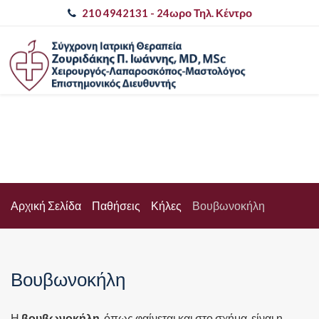
210 4942131
- 24ωρο Τηλ. Κέντρο
Αρχική Σελίδα
Παθήσεις
Κήλες
Βουβωνοκήλη
Βουβωνοκήλη
Η
βουβωνοκήλη
, όπως φαίνεται και στο σχήμα, είναι η