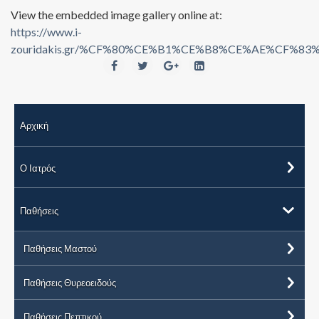
View the embedded image gallery online at:
https://www.i-
zouridakis.gr/%CF%80%CE%B1%CE%B8%CE%AE%CF
Αρχική
Ο Ιατρός
Παθήσεις
Παθήσεις Μαστού
Παθήσεις Θυρεοειδούς
Παθήσεις Πεπτικού