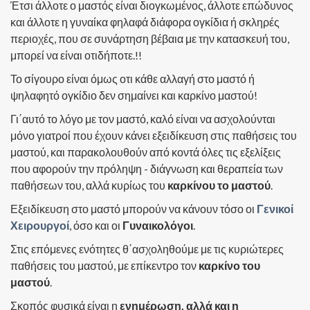
Έτσι άλλοτε ο μαστός είναι διογκωμένος, άλλοτε επώδυνος
και άλλοτε η γυναίκα φηλαφά διάφορα ογκίδια ή σκληρές
περιοχές, που σε συνάρτηση βέβαια με την κατασκευή του,
μπορεί να είναι οτιδήποτε.!!
Το σίγουρο είναι όμως οτι κάθε αλλαγή στο μαστό ή
ψηλαφητό ογκίδιο δεν σημαίνει και καρκίνο μαστού!
Γι΄αυτό το λόγο με τον μαστό, καλό είναι να ασχολούνται
μόνο γιατροί που έχουν κάνει εξειδίκευση στις παθήσεις του
μαστού, και παρακολουθούν από κοντά όλες τις εξελίξεις
που αφορούν την πρόληψη - διάγνωση και θεραπεία των
παθήσεων του, αλλά κυρίως του
καρκίνου το μαστού
.
Εξειδίκευση στο μαστό μπορούν να κάνουν τόσο οι
Γενικοί
Χειρουργοί
, όσο και οι
Γυναικολόγοι
.
Στις επόμενες ενότητες θ΄ασχοληθούμε με τις κυριώτερες
παθήσεις του μαστού, με επίκεντρο τον
καρκίνο του
μαστού
.
Σκοπός φυσικά είναι η
ενημέρωση, αλλά και η