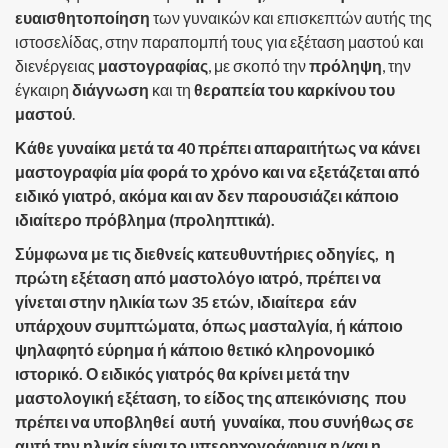
ευαισθητοποίηση
των γυναικών και επισκεπτών αυτής της
ιστοσελίδας, στην παραπομπή τους για εξέταση μαστού και
διενέργειας
μαστογραφίας
, με σκοπό την
πρόληψη
, την
έγκαιρη
διάγνωση
και τη
θεραπεία του καρκίνου του
μαστού
.
Κάθε γυναίκα μετά τα 40 πρέπει απαραιτήτως να κάνει
μαστογραφία μία φορά το χρόνο και να εξετάζεται από
ειδικό γιατρό, ακόμα και αν δεν παρουσιάζει κάποιο
ιδιαίτερο πρόβλημα (προληπτικά).
Σύμφωνα με τις διεθνείς κατευθυντήριες οδηγίες, η
πρώτη εξέταση από μαστολόγο ιατρό, πρέπει να
γίνεται στην ηλικία των 35 ετών, ιδιαίτερα εάν
υπάρχουν συμπτώματα, όπως μασταλγία, ή κάποιο
ψηλαφητό εύρημα ή κάποιο θετικό κληρονομικό
ιστορικό. Ο ειδικός γιατρός θα κρίνει μετά την
μαστολογική εξέταση, το είδος της απεικόνισης που
πρέπει να υποβληθεί αυτή γυναίκα, που συνήθως σε
αυτή την ηλικία είναι το υπερηχογράφημα η/και η