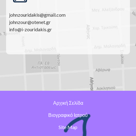
johnzouridakis@gmail.com
johnzour@otenet.gr
info@i-zouridakis.gr
Αρχική Σελίδα
Βιογραφικό Ιατρού
Site Map