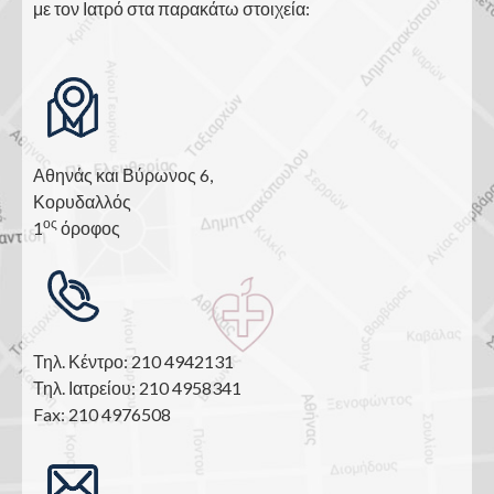
με τον Ιατρό στα παρακάτω στοιχεία:
Αθηνάς και Βύρωνος 6,
Κορυδαλλός
ος
1
όροφος
Τηλ. Κέντρο: 210 4942131
Τηλ. Ιατρείου: 210 4958341
Fax: 210 4976508